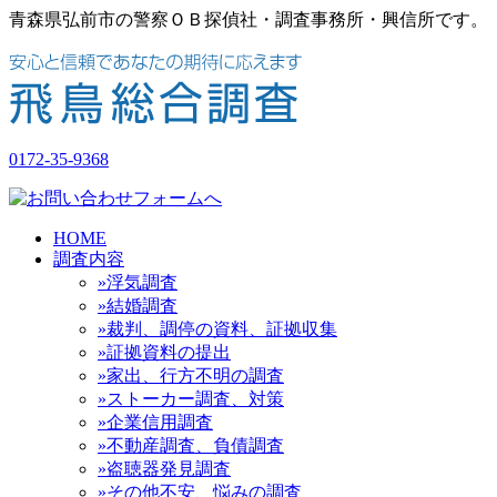
青森県弘前市の警察ＯＢ探偵社・調査事務所・興信所です。
0172-35-9368
HOME
調査内容
»浮気調査
»結婚調査
»裁判、調停の資料、証拠収集
»証拠資料の提出
»家出、行方不明の調査
»ストーカー調査、対策
»企業信用調査
»不動産調査、負債調査
»盗聴器発見調査
»その他不安、悩みの調査