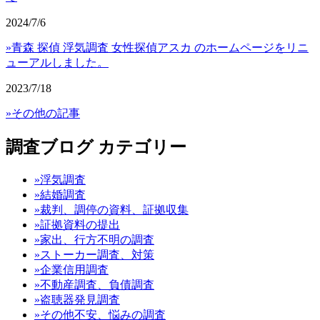
2024/7/6
»青森 探偵 浮気調査 女性探偵アスカ のホームページをリニ
ューアルしました。
2023/7/18
»その他の記事
調査ブログ カテゴリー
»浮気調査
»結婚調査
»裁判、調停の資料、証拠収集
»証拠資料の提出
»家出、行方不明の調査
»ストーカー調査、対策
»企業信用調査
»不動産調査、負債調査
»盗聴器発見調査
»その他不安、悩みの調査