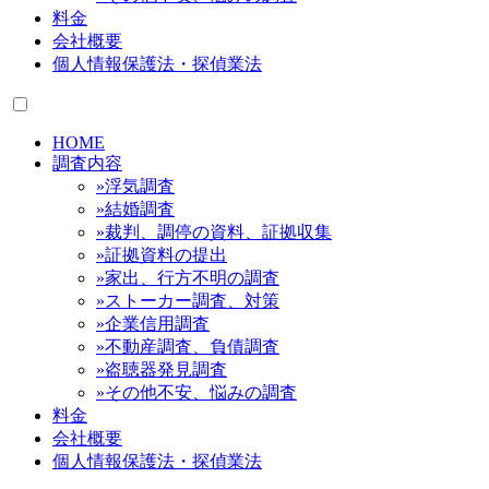
料金
会社概要
個人情報保護法・探偵業法
HOME
調査内容
»浮気調査
»結婚調査
»裁判、調停の資料、証拠収集
»証拠資料の提出
»家出、行方不明の調査
»ストーカー調査、対策
»企業信用調査
»不動産調査、負債調査
»盗聴器発見調査
»その他不安、悩みの調査
料金
会社概要
個人情報保護法・探偵業法