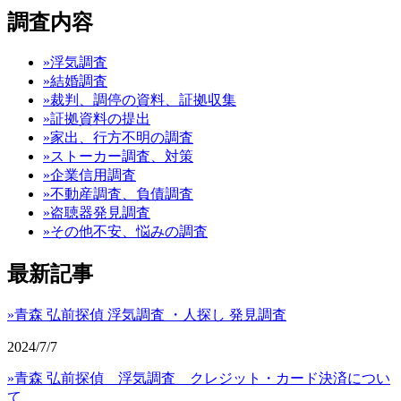
調査内容
»浮気調査
»結婚調査
»裁判、調停の資料、証拠収集
»証拠資料の提出
»家出、行方不明の調査
»ストーカー調査、対策
»企業信用調査
»不動産調査、負債調査
»盗聴器発見調査
»その他不安、悩みの調査
最新記事
»青森 弘前探偵 浮気調査 ・人探し 発見調査
2024/7/7
»青森 弘前探偵 浮気調査 クレジット・カード決済につい
て