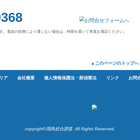
9368
す。電波の状態により通じない場合は、時間を置いて再度お電話ください。
▲このページのトップへ
リア
会社概要
個人情報保護法・探偵業法
リンク
お問
0172-35-9368
copyright©
飛鳥総合調査.
All Rights Reserved.