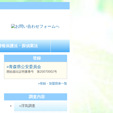
情報保護法・探偵業法
登録
»青森県公安委員会
開始届出証明書番号 第20070002号
»登録・加盟団体一覧
調査内容
»浮気調査