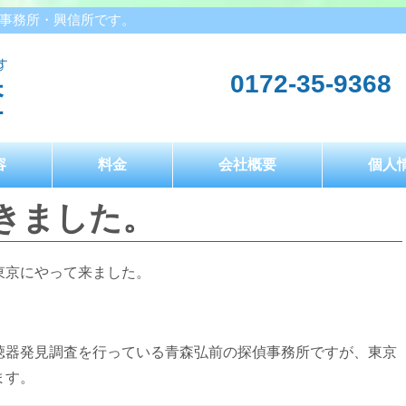
事務所・興信所です。
0172-35-9368
容
料金
会社概要
個人
きました。
東京にやって来ました。
聴器発見調査を行っている青森弘前の探偵事務所ですが、東京
ます。