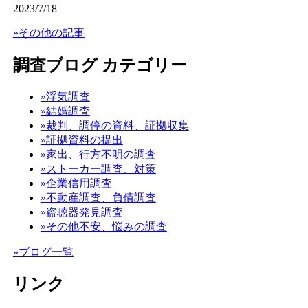
2023/7/18
»その他の記事
調査ブログ カテゴリー
»浮気調査
»結婚調査
»裁判、調停の資料、証拠収集
»証拠資料の提出
»家出、行方不明の調査
»ストーカー調査、対策
»企業信用調査
»不動産調査、負債調査
»盗聴器発見調査
»その他不安、悩みの調査
»ブログ一覧
リンク