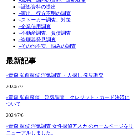
»裁判、調停の資料、証拠収集
»証拠資料の提出
»家出、行方不明の調査
»ストーカー調査、対策
»企業信用調査
»不動産調査、負債調査
»盗聴器発見調査
»その他不安、悩みの調査
最新記事
»青森 弘前探偵 浮気調査 ・人探し 発見調査
2024/7/7
»青森 弘前探偵 浮気調査 クレジット・カード決済に
ついて
2024/7/6
»青森 探偵 浮気調査 女性探偵アスカ のホームページをリ
ニューアルしました。